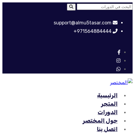
support@almu5tasar.com
971564884444+
الرئيسية
المتجر
الدورات
حول المختصر
اتصل بنا