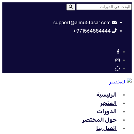
support@almu5tasar.com
971564884444+
الرئيسية
المتجر
الدورات
حول المختصر
اتصل بنا